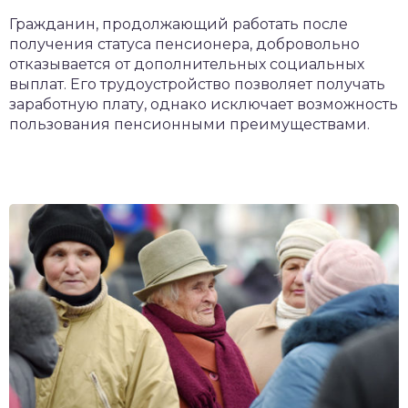
чет крыши и кровли
Гражданин, продолжающий работать после
П
получения статуса пенсионера, добровольно
онт и уход
отказывается от дополнительных социальных
выплат. Его трудоустройство позволяет получать
катурка
заработную плату, однако исключает возможность
пользования пенсионными преимуществами.