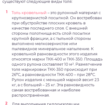
существуют следующие виды толя:
Толь кровельный
– это рулонный материал с
крупнозернистой посыпкой. Он востребован
при обустройстве плоских кровель в
качестве последнего слоя. С внешней
стороны полотнища есть слой посыпки
крупной фракции, а с тыльной стороны
выполнено мелкозернистое или
пылевидное минеральное напыление. К
кровельной разновидности этого изделия
относятся марки ТКК-400 и ТКК-350. Площадь
одного рулона составляет 10 м². Размягчение
толя маркировки ТКК-350 происходит при
26°С, а разновидности ТКК-400 – при 28°С.
Рулон изделия с меньшей маркой весит 23
кг, а с большей – 25 кг. Эта разновидность
самая востребованная и наиболее
распространённая.
Для выполнения гидроизоляции