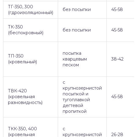
ТГ-350, 300
без посыпки
45-58
(гдроизоляционный)
ТК-350
без посыпки
45-58
(беспокровный)
посыпка
ТП-350
кварцевым
38-42
(кровельный)
песком
с
крупнозернистой
ТВК-420
посыпкой и
(кровельная
45-58
тугоплавкой
разновидность)
дегтевой
пропиткой
ТКК-350, 400
с
(кровельная
крупнозернистой
26-28