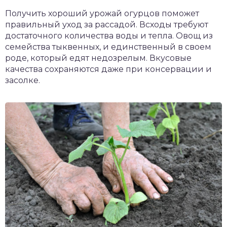
чет крыши и кровли
Получить хороший урожай огурцов поможет
П
правильный уход за рассадой. Всходы требуют
онт и уход
достаточного количества воды и тепла. Овощ из
семейства тыквенных, и единственный в своем
катурка
роде, который едят недозрелым. Вкусовые
качества сохраняются даже при консервации и
засолке.