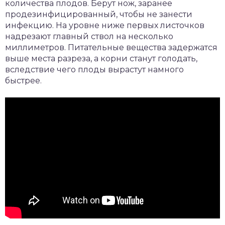
количества плодов. Берут нож, заранее
продезинфицированный, чтобы не занести
инфекцию. На уровне ниже первых листочков
надрезают главный ствол на несколько
миллиметров. Питательные вещества задержатся
выше места разреза, а корни станут голодать,
вследствие чего плоды вырастут намного
быстрее.