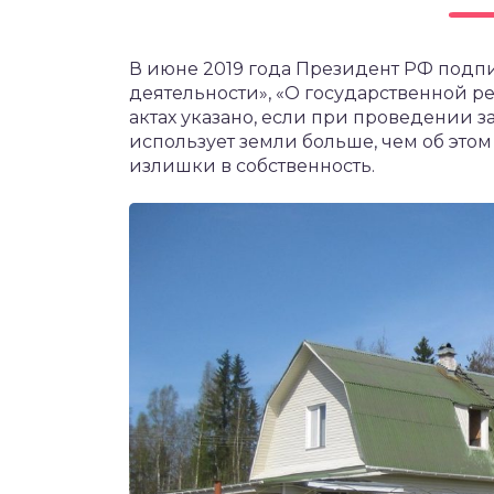
чет крыши и кровли
П
В июне 2019 года Президент РФ подп
онт и уход
деятельности», «О государственной 
катурка
актах указано, если при проведении з
использует земли больше, чем об этом
излишки в собственность.