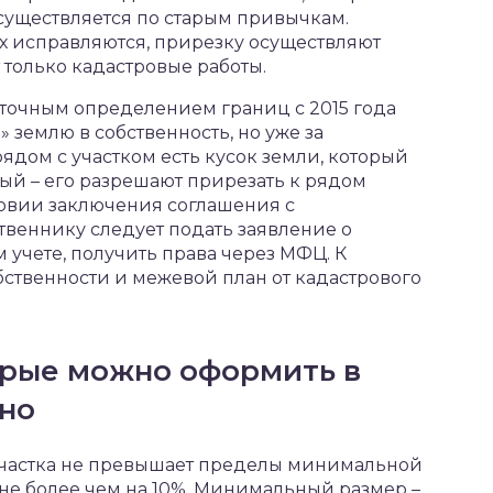
существляется по старым привычкам.
х исправляются, прирезку осуществляют
 только кадастровые работы.
 точным определением границ с 2015 года
землю в собственность, но уже за
ядом с участком есть кусок земли, который
ый – его разрешают прирезать к рядом
ловии заключения соглашения с
веннику следует подать заявление о
 учете, получить права через МФЦ. К
ственности и межевой план от кадастрового
орые можно оформить в
тно
участка не превышает пределы минимальной
не более чем на 10%. Минимальный размер –