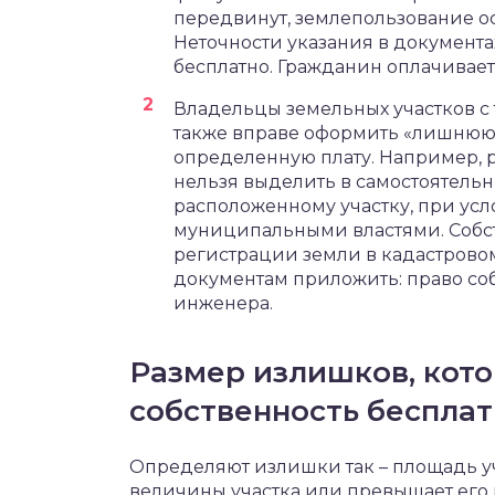
передвинут, землепользование о
Неточности указания в документа
бесплатно. Гражданин оплачивает
Владельцы земельных участков с
также вправе оформить «лишнюю» 
определенную плату. Например, р
нельзя выделить в самостоятельн
расположенному участку, при ус
муниципальными властями. Собст
регистрации земли в кадастровом
документам приложить: право соб
инженера.
Размер излишков, кот
собственность беспла
Определяют излишки так – площадь 
величины участка или превышает его 