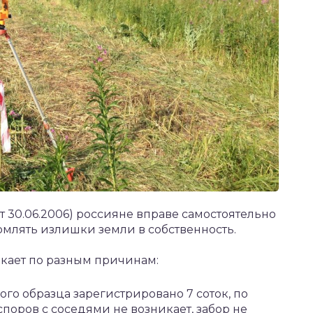
т 30.06.2006) россияне вправе самостоятельно
рмлять излишки земли в собственность.
икает по разным причинам:
ого образца зарегистрировано 7 соток, по
 споров с соседями не возникает, забор не