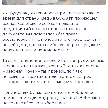
Их трудовая деятельность пришлась на тяжелое
время для страны. Ведь в 80-90 гг. произошел
распад Советского союза, множество
предприятий обанкротилось и закрылось,
документация потерялась без права
восстановления. Отголоски этого преследуют и
по сей день, однако наиболее остро ощущаются
новоявленными пенсионерами.
Так вот, пенсионер тяжело и честно трудился всю
жизнь, вышел на заслуженный отдых, а пенсия
мизерная. Почему так произошло? Как
показывает практика, дело в одном из трех
факторов, вот их мы и рассмотрим подробно.
Популярный букмекер выпустил мобильное
приложение для Андроид,
скачать 1xBet
можно
по ссылке абсолютно бесплатно.