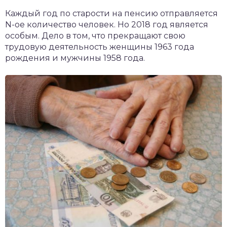
чет крыши и кровли
Каждый год по старости на пенсию отправляется
П
N-ое количество человек. Но 2018 год является
онт и уход
особым. Дело в том, что прекращают свою
трудовую деятельность женщины 1963 года
катурка
рождения и мужчины 1958 года.