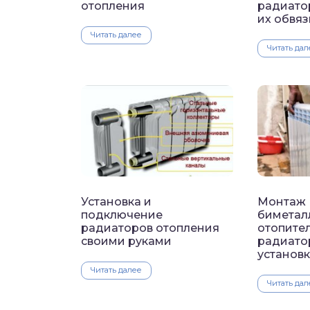
отопления
радиато
их обвяз
Читать далее
Читать дал
Установка и
Монтаж
подключение
биметал
радиаторов отопления
отопите
своими руками
радиато
установ
Читать далее
Читать дал