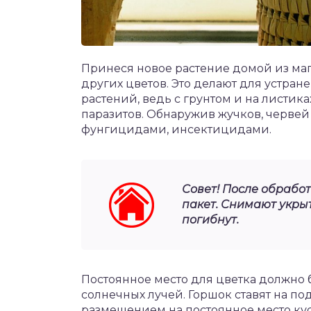
Принеся новое растение домой из мага
других цветов. Это делают для устра
растений, ведь с грунтом и на листи
паразитов. Обнаружив жучков, червей
фунгицидами, инсектицидами.
Совет! После обрабо
пакет. Снимают укрыт
погибнут.
Постоянное место для цветка должно 
солнечных лучей. Горшок ставят на п
размещением на постоянное место ку