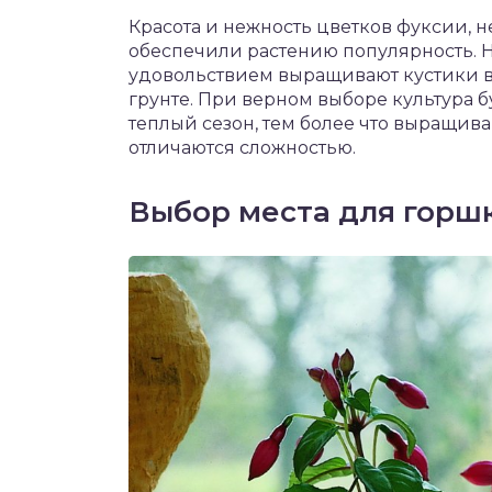
чет крыши и кровли
Красота и нежность цветков фуксии, 
П
обеспечили растению популярность. 
онт и уход
удовольствием выращивают кустики в
грунте. При верном выборе культура б
катурка
теплый сезон, тем более что выращив
отличаются сложностью.
Выбор места для горшк