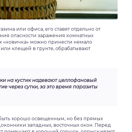
зина или офиса, его ставят отдельно от
нения опасности заражения комнатных
ках «новичка» можно принести немало
 или клещей в грунте, обрабатывают
тки на кустик надевают целлофановый
ие через сутки, за это время паразиты
быть хорошо освещенным, но без прямых
одоконники западных, восточных окон. Перед
ст помещают в хороший горшок, опрыскивают.