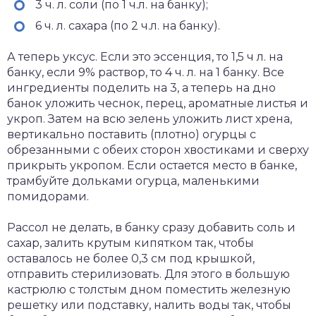
3 ч. л. соли (по 1 ч.л. на банку);
6 ч. л. сахара (по 2 ч.л. на банку).
А теперь уксус. Если это эссенция, то 1,5 ч л. на
банку, если 9% раствор, то 4 ч. л. на 1 банку. Все
ингредиенты поделить на 3, а теперь на дно
банок уложить чеснок, перец, ароматные листья и
укроп. Затем на всю зелень уложить лист хрена,
вертикально поставить (плотно) огурцы с
обрезанными с обеих сторон хвостиками и сверху
прикрыть укропом. Если остается место в банке,
трамбуйте дольками огурца, маленькими
помидорами.
Рассол не делать, в банку сразу добавить соль и
сахар, залить крутым кипятком так, чтобы
оставалось не более 0,3 см под крышкой,
отправить стерилизовать. Для этого в большую
кастрюлю с толстым дном поместить железную
решетку или подставку, налить воды так, чтобы