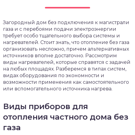
чет крыши и кровли
П
онт и уход
Загородный дом без подключения к магистрали
катурка
газа и с перебоями подачи электроэнергии
требует особо тщательного выбора системы и
нагревателей. Стоит знать, что отопление без газа
организовать несложно, причем альтернативных
источников вполне достаточно. Рассмотрим
виды нагревателей, которые справятся с задачей
на любых площадях. Разберемся в типах систем,
видах оборудования по экономности и
возможности применения как самостоятельного
или вспомогательного источника нагрева.
Виды приборов для
отопления частного дома без
газа