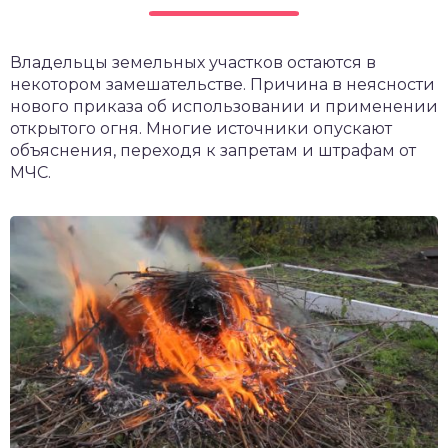
чет крыши и кровли
П
Владельцы земельных участков остаются в
онт и уход
некотором замешательстве. Причина в неясности
катурка
нового приказа об использовании и применении
открытого огня. Многие источники опускают
объяснения, переходя к запретам и штрафам от
МЧС.