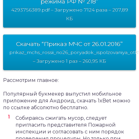
режима РФ № 218”
4293756389.pdf – Загружено 7124 раза – 207,89
КБ
Скачать “Приказ МЧС от 26.01.2016”
prikaz_mchs_rossii_no26_poryadok_ispolzovaniya_otk
– Загружено 1 раз – 260,95 КБ
Рассмотрим главное:
Популярный букмекер выпустил мобильное
приложение для Андроид,
скачать 1xBet
можно
по ссылке абсолютно бесплатно.
Собираясь сжигать мусор, следует
пригласить представителя Пожарной
инспекции и согласовать с ним порядок
проведения процедуры. Но только при